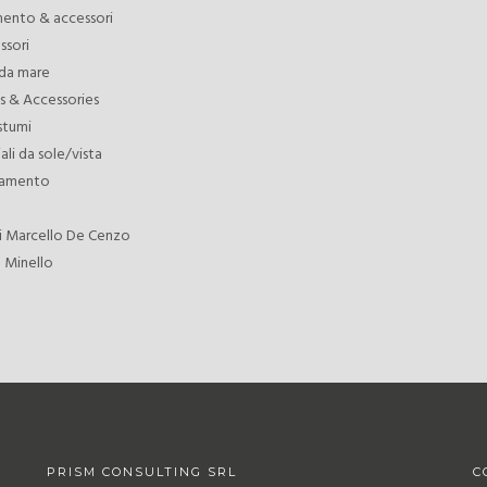
mento & accessori
ssori
da mare
s & Accessories
stumi
li da sole/vista
liamento
di Marcello De Cenzo
 Minello
PRISM CONSULTING SRL
C