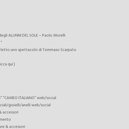
 degli ALUNNI DEL SOLE – Paolo Morelli
 “
 di letto uno spettacolo di Tommaso Scarpato
cca qui )
NG” “CAMEO ITALIANO” web/social
ali/gioielli/anelli web/social
& accessori
amento
re & accessori