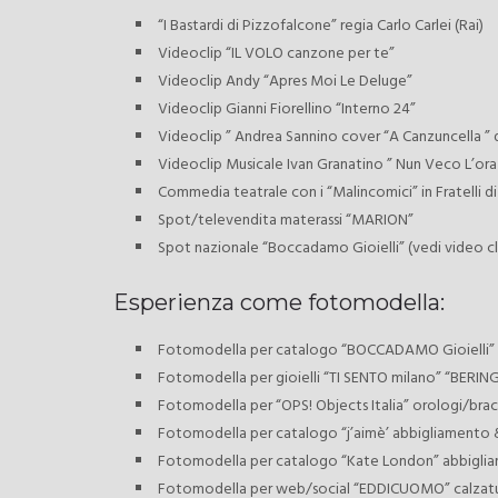
“I Bastardi di Pizzofalcone” regia Carlo Carlei (Rai)
Videoclip “IL VOLO canzone per te”
Videoclip Andy “Apres Moi Le Deluge”
Videoclip Gianni Fiorellino “Interno 24”
Videoclip ” Andrea Sannino cover “A Canzuncella ”
Videoclip Musicale Ivan Granatino ” Nun Veco L’ora
Commedia teatrale con i “Malincomici” in Fratelli
Spot/televendita materassi “MARION”
Spot nazionale “Boccadamo Gioielli” (vedi video cli
Esperienza come fotomodella:
Fotomodella per catalogo “BOCCADAMO Gioielli”
Fotomodella per gioielli “TI SENTO milano” “BERI
Fotomodella per “OPS! Objects Italia” orologi/bracci
Fotomodella per catalogo “j’aimè’ abbigliamento 
Fotomodella per catalogo “Kate London” abbigli
Fotomodella per web/social “EDDICUOMO” calzatu